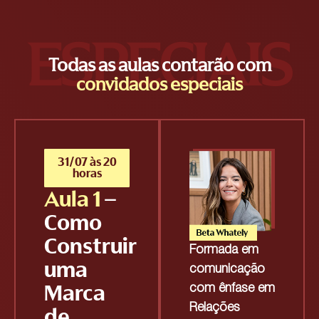
ESPECIAIS
Todas as aulas contarão com
convidados especiais
31/07 às 20
horas
Aula 1
–
Como
Construir
Formada em
uma
comunicação
Marca
com ênfase em
Relações
de