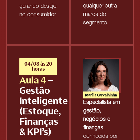
qualquer outra
gerando desejo
marca do
no consumidor
segmento.
04/08 às 20
horas
Aula 4
–
Gestão
Inteligente
Especialista em
(Estoque,
gestão,
Finanças
negócios e
finanças
,
& KPI’s)
conhecida por