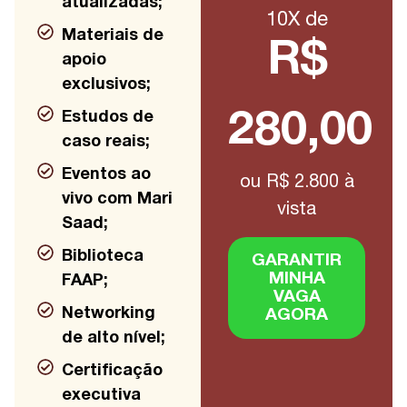
atualizadas;
10X de
Materiais de
R$
apoio
exclusivos;
Estudos de
280,00
caso reais;
Eventos ao
ou R$ 2.800 à
vivo com Mari
vista
Saad;
Biblioteca
GARANTIR
MINHA
FAAP;
VAGA
Networking
AGORA
de alto nível;
Certificação
executiva