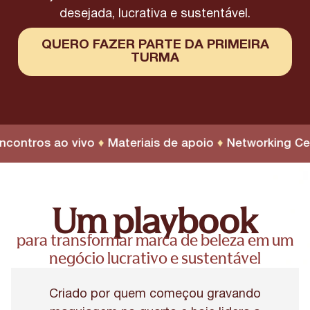
desejada, lucrativa e sustentável.
QUERO FAZER PARTE DA PRIMEIRA
TURMA
tros ao vivo
♦
Materiais de apoio
♦
Networking Certifi
Um playbook
para transformar marca de beleza em um
negócio lucrativo e sustentável
Criado por quem começou gravando